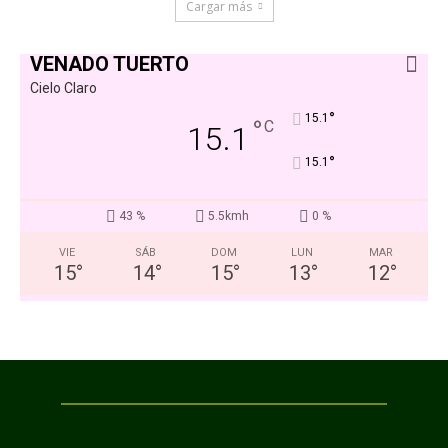
Cargar más
VENADO TUERTO
Cielo Claro
°
15.1
°
C
15.1
°
15.1
43 %
5.5kmh
0 %
VIE
SÁB
DOM
LUN
MAR
15
°
14
°
15
°
13
°
12
°