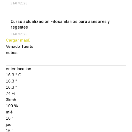
31/07/2026
Curso actualizacion Fitosanitarios para asesores y
regentes
31/07/2026
Cargar más
Venado Tuerto
nubes
enter location
16.3
°
C
16.3
°
16.3
°
74 %
3kmh
100 %
mié
16
°
jue
16
°