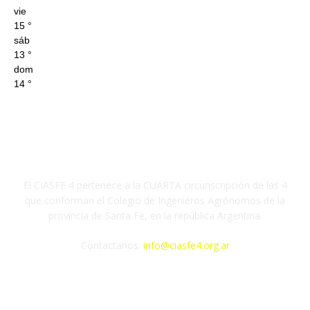
vie
15
°
sáb
13
°
dom
14
°
Nuestra Circunscripción
El CIASFE 4 pertenece a la CUARTA circunscripción de las 4
que conforman el Colegio de Ingenieros Agrónomos de la
provincia de Santa Fe, en la república Argentina.
Contactanos:
info@ciasfe4.org.ar