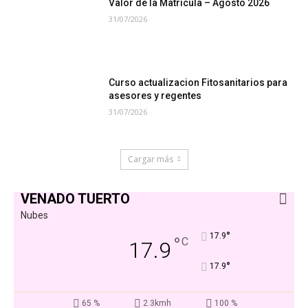
Valor de la Matrícula – Agosto 2026
31/07/2026
Curso actualizacion Fitosanitarios para
asesores y regentes
31/07/2026
Cargar más
VENADO TUERTO
Nubes
°
17.9
°
C
17.9
°
17.9
65 %
2.3kmh
100 %