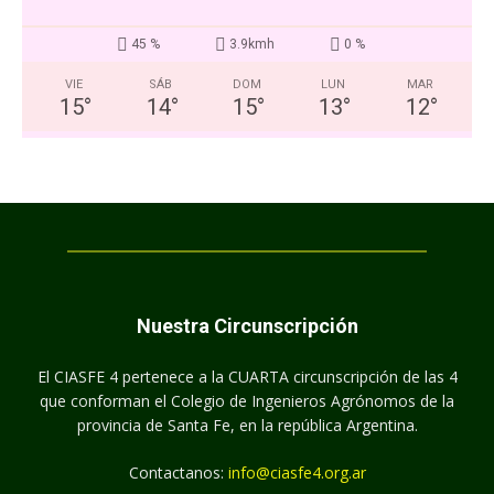
45 %
3.9kmh
0 %
VIE
SÁB
DOM
LUN
MAR
15
°
14
°
15
°
13
°
12
°
Nuestra Circunscripción
El CIASFE 4 pertenece a la CUARTA circunscripción de las 4
que conforman el Colegio de Ingenieros Agrónomos de la
provincia de Santa Fe, en la república Argentina.
Contactanos:
info@ciasfe4.org.ar