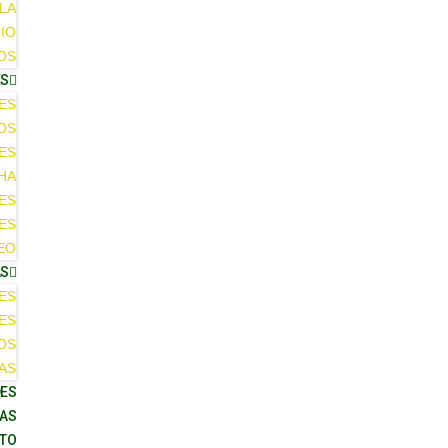
LA
IO
OS
ES
ES
OS
ES
HA
ES
ES
EO
AS
ES
ES
OS
AS
ES
AS
TO