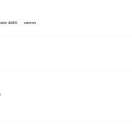
valor AGRO
valores
e