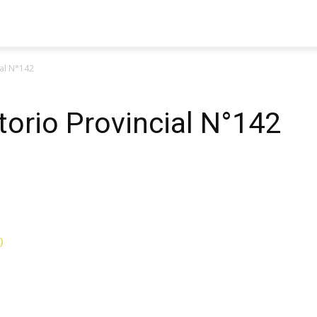
ial N°142
torio Provincial N°142
)