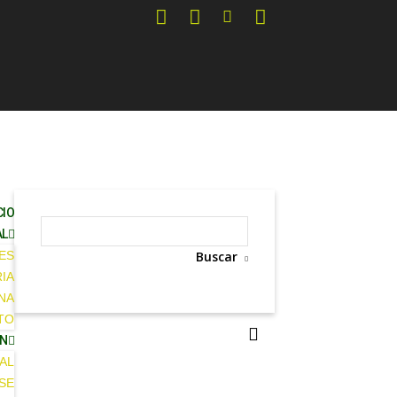
CIO
AL
ES
Buscar
IA
INA
TO
ÓN
AL
SE