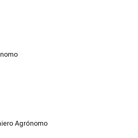
rónomo
eniero Agrónomo