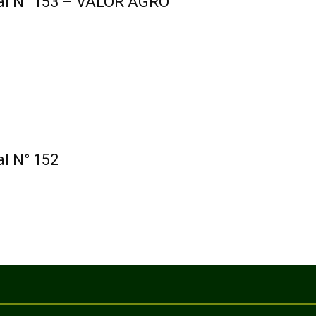
ial N° 153 – VALOR AGRO
al N° 152