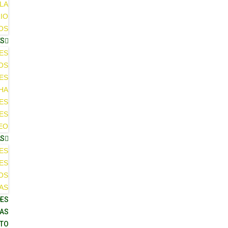
LA
IO
OS
ES
ES
OS
ES
HA
ES
ES
EO
AS
ES
ES
OS
AS
ES
AS
TO