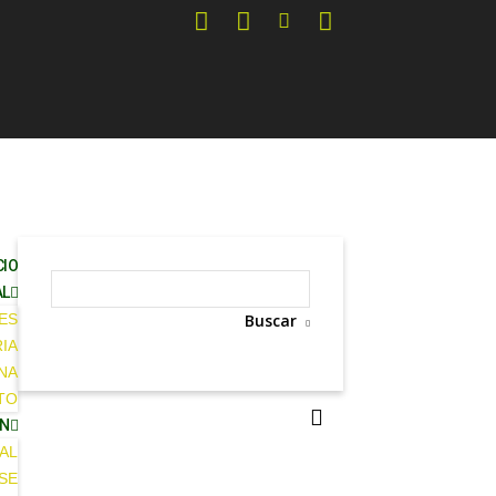
CIO
AL
ES
Buscar
IA
INA
TO
ÓN
AL
SE