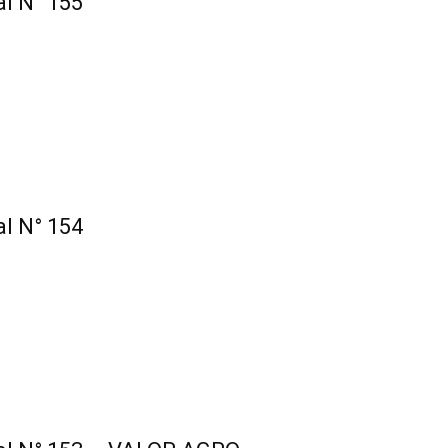
al N° 155
al N° 154